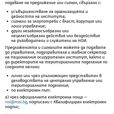
подаване на предложение или сигнал, свързани с:
усъвършенстване на организацията и
дейността на института;
сигнали за злоупотреби с власт, корупция или
лошо управление;
други незаконосъобразни или
нецелесъобразни действия или бездействия
на ръководители и служители на НОИ.
Предложенията и сигналите можете да подавате
до управителя, подуправителя и главния секретар
на Националния осигурителен институт, както и
до директорите на териториалните поделения по
следните начини:
лично или чрез упълномощен представител в
деловодствата на централно управление или
териториалните поделения;
по електронен път:
а) чрез официалната електронна поща —
noi@nssi.bg
, подписани с Квалифициран електронен
подпис;