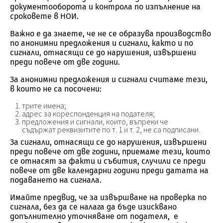
документооборота и контрола по изпълнение на
сроковете в НОИ.
Важно е да знаете, че не се образува производство
по анонимни предложения и сигнали, както и по
сигнали, отнасящи се до нарушения, извършени
преди повече от две години.
За анонимни предложения и сигнали считаме тези,
в които не са посочени:
трите имена;
адрес за кореспонденция на подателя;
предложения и сигнали, които, въпреки че
съдържат реквизитите по т. 1 и т. 2, не са подписани.
За сигнали, отнасящи се до нарушения, извършени
преди повече от две години, приемаме тези, които
се отнасят за факти и събития, случили се преди
повече от две календарни години преди датата на
подаването на сигнала.
Имайте предвид, че за извършване на проверка по
сигнала, без да се налага да бъде изисквано
допълнително уточняване от подателя, е