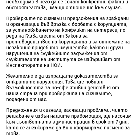
необходимо в него да се сочат конкретни факти и
обстоятелства, имащи отношение към случая.
Проверките по сигнали и предложения на граждани
и организации във връзка с борбата с корупцията,
за установяването на конфликт на интереси, по
реда на Глава шеста от Закона за
противодействие на корупцията и за отнемане на
незаконно придобито имущество, както и други
нарушения на служебните задължения от
служителите на института се извършват от
Инспектората на НОИ.
Желателно е да изпращате доказателства за
откритите нарушения. Това ще повиши
възможността за по-ефективни действия от
наша страна при проверката на сигналите,
подадени от Вас.
Предложения и сигнали, засягащи проблеми, чието
решаване е извън нашите правомощия, ще насочим
към съответната администрация в срок от 7 дни,
като се ангажираме да Ви информираме писмено за
това.