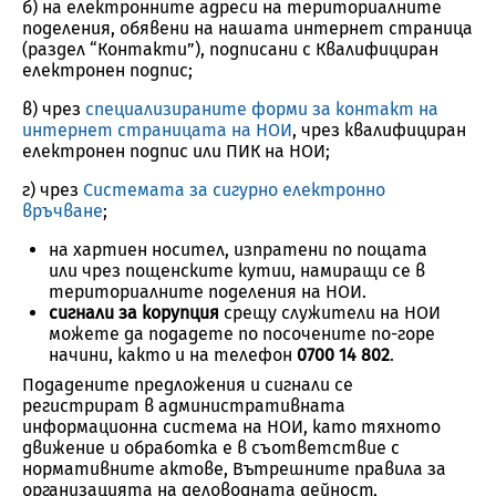
б) на електронните адреси на териториалните
поделения, обявени на нашата интернет страница
(раздел “Контакти”), подписани с Квалифициран
електронен подпис;
в) чрез
специализираните форми за контакт на
интернет страницата на НОИ
, чрез квалифициран
електронен подпис или ПИК на НОИ;
г) чрез
Системата за сигурно електронно
връчване
;
на хартиен носител, изпратени по пощата
или чрез пощенските кутии, намиращи се в
териториалните поделения на НОИ.
сигнали за корупция
срещу служители на НОИ
можете да подадете по посочените по-горе
начини, както и на телефон
0700 14 802
.
Подадените предложения и сигнали се
регистрират в административната
информационна система на НОИ, като тяхното
движение и обработка е в съответствие с
нормативните актове, Вътрешните правила за
организацията на деловодната дейност,