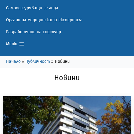
Самоосигуряващи се лица
Органи на медицинската експертиза
Разработчици на софтуер
Меню
Начало
»
Публичност
»
Новини
Новини