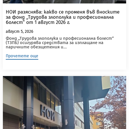
НОИ разяснява: какво се променя във вноските
за фонд „Трудова злополука и професионална
болест“ от 1 август 2026 г.
август 5, 2026
Фонд „Трудова злополука и професионална болест“
(ТЗПБ) осигурява средствата за изплащане на
паричните обезщетения и...
Прочетете още