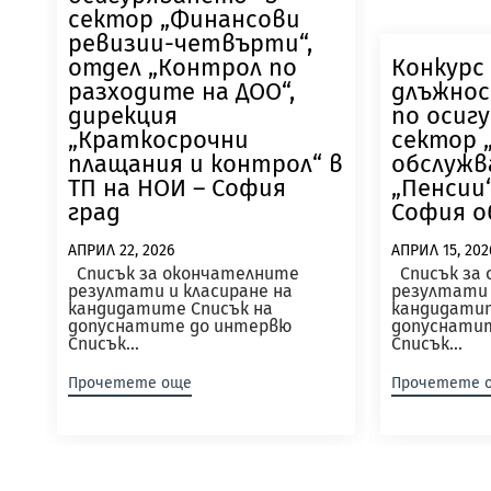
сектор „Финансови
ревизии-четвърти“,
отдел „Контрол по
Конкурс
разходите на ДОО“,
длъжнос
дирекция
по осиг
„Краткосрочни
сектор 
плащания и контрол“ в
обслужв
ТП на НОИ – София
„Пенсии“
град
София о
АПРИЛ 22, 2026
АПРИЛ 15, 202
Списък за окончателните
Списък за
резултати и класиране на
резултати 
кандидатите Списък на
кандидатит
допуснатите до интервю
допуснати
Списък...
Списък...
Прочетете още
Прочетете 