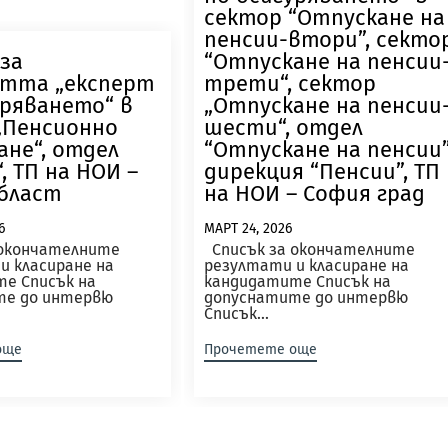
сектор “Отпускане на
пенсии-втори”, секто
 за
“Отпускане на пенсии
тта „експерт
трети“, сектор
уряването“ в
„Отпускане на пенсии
„Пенсионно
шести“, отдел
ане“, отдел
“Отпускане на пенсии”
, ТП на НОИ –
дирекция “Пенсии”, ТП
бласт
на НОИ – София град
6
МАРТ 24, 2026
 окончателните
Списък за окончателните
и класиране на
резултати и класиране на
е Списък на
кандидатите Списък на
те до интервю
допуснатите до интервю
Списък...
още
Прочетете още