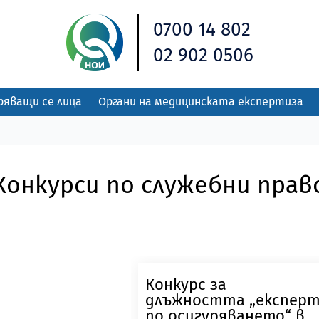
0700 14 802
02 902 0506
ряващи се лица
Органи на медицинската експертиза
Конкурси по служебни пра
Конкурс за
длъжността „експер
по осигуряването“ в