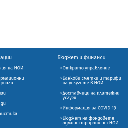
кации
Бюджет и финанси
ния на НОИ
Открито управление
рмационни
Банкови сметки и тарифи
риали
на услугите в НОИ
изи
Доставчици на платежни
услуги
ади
Информация за COVID-19
истика
Бюджет на фондовете
администрирани от НОИ