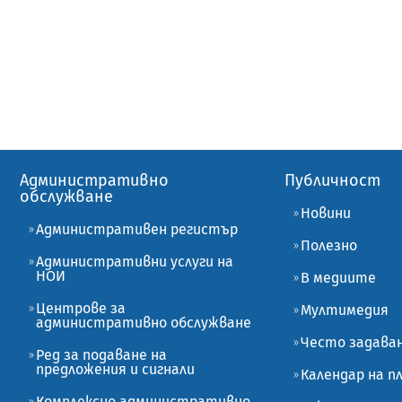
Административно
Публичност
обслужване
Новини
Административен регистър
Полезно
Административни услуги на
НОИ
В медиите
Центрове за
Мултимедия
административно обслужване
Често задава
Ред за подаване на
предложения и сигнали
Календар на 
Комплексно административно