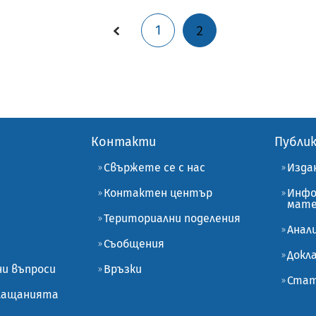
1
2
Контакти
Публи
Свържете се с нас
Изда
Контактен център
Инфо
мате
Териториални поделения
Анал
Съобщения
Докл
ни въпроси
Връзки
Стат
плащанията