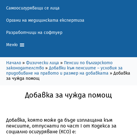
Самоосигуряващи се лица
Органи на медицинската експертиза
Разработчици на софтуер
Меню
Начало
»
Физически лица
»
Пенсии по българското
законодателство
»
Добавки към пенсиите – условия за
придобиване на правото и размер на добавката
»
Добавка
за чужда помощ
Добавка за чужда помощ
Добавка, която може да бъде изплащана към
пенсиите, отпуснати по част I от Кодекса за
социално осигуряване (КСО) е: