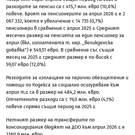
разходите за пенсии са с 415,7 млн. евро (10,6%)
повече. Броят на пенсионерите за април 2026 г. е 2
067 332, което е увеличение с 14 735 (0,7%)
пенсионери в сравнение с април 2025 г. Средният
месечен размер на пенсията на един пенсионер за
април (вкл. изплатената т. нар. „великденска
добавка”) е 549,51 евро. В сравнение със същия
месец на 2025 г. средният размер е по-висок с
59,07 евро (12,0%).
Разходите за изплащане на парични обезщетения и
помощи по Кодекса за социално осигуряване към
април т.г. са в размер на 484,2 млн. евро.
Отчетените разходи са с 19,0 млн. евро (4,1%)
повече спрямо същия период на 2025 г.
Нетният размер на трансферите по
консолидирания бюджет на ДОО към април 2026 г. е
2160,9 млн. евро.