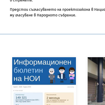
в страната.
Предстои съгласуването на проектозакона в Наци
му гласуване в Народното събрание.