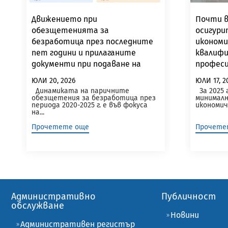
Движението при
Почти в
обезщетенията за
осигури
безработица през последните
икономи
пет години и прилаганите
квалифи
документи при подаване на
професии
заявление за пенсиониране са
на мини
ЮЛИ 20, 2026
ЮЛИ 17, 2
във фокуса на новия брой на
заплата
Динамиката на паричните
За 2025 г
Информационния бюлетин на
обезщетения за безработица през
минималн
периода 2020-2025 г. е във фокуса
икономич
НОИ
на...
Прочетете още
Прочете
Административно
Публичност
обслужване
Новини
Административен регистър