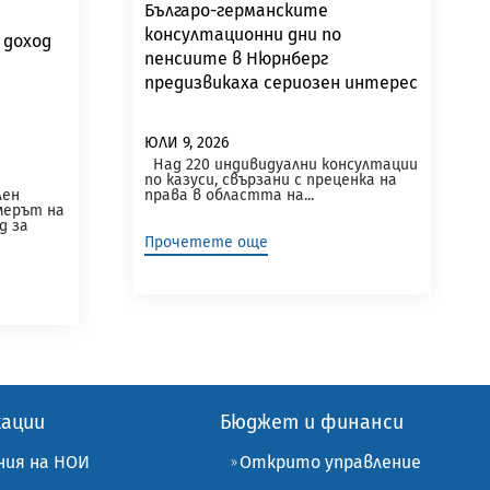
Българо-германските
консултационни дни по
 доход
пенсиите в Нюрнберг
предизвикаха сериозен интерес
ЮЛИ 9, 2026
Над 220 индивидуални консултации
по казуси, свързани с преценка на
лен
права в областта на...
мерът на
д за
Прочетете още
кации
Бюджет и финанси
ния на НОИ
Открито управление