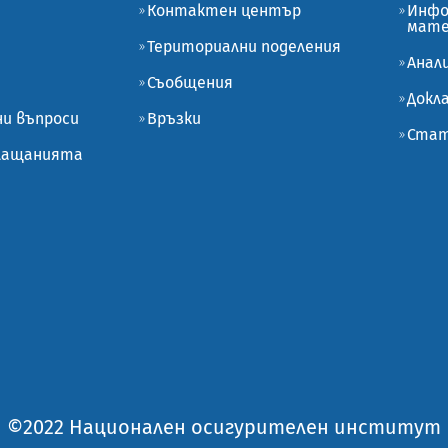
Контактен център
Инфо
мате
Териториални поделения
Анал
Съобщения
Докл
ни въпроси
Връзки
Стат
плащанията
©2022 Национален осигурителен институт