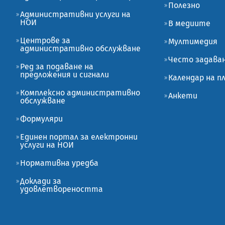
Полезно
Административни услуги на
НОИ
В медиите
Центрове за
Мултимедия
административно обслужване
Често задава
Ред за подаване на
предложения и сигнали
Календар на 
Комплексно административно
Анкети
обслужване
Формуляри
Единен портал за електронни
услуги на НОИ
Нормативна уредба
Доклади за
удовлетвореността