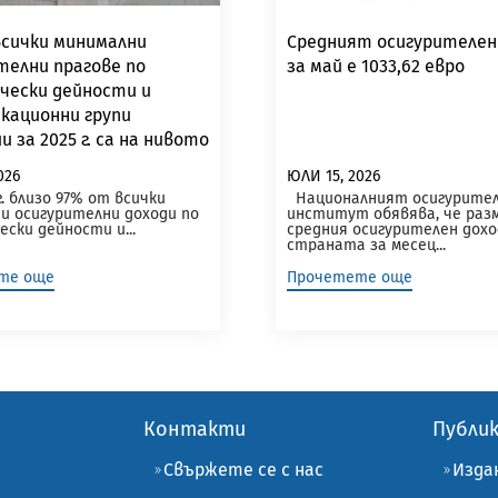
сички минимални
Средният осигурителен
телни прагове по
за май е 1033,62 евро
чески дейности и
кационни групи
 за 2025 г. са на нивото
малната работна
026
ЮЛИ 15, 2026
 за страната
. близо 97% от всички
Националният осигурите
и осигурителни доходи по
институт обявява, че раз
ески дейности и...
средния осигурителен дохо
страната за месец...
те още
Прочетете още
Контакти
Публи
Свържете се с нас
Изда