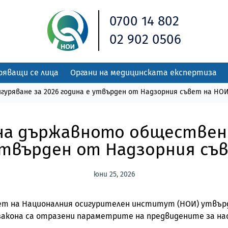
0700 14 802
02 902 0506
ряващи се лица
Органи на медицинската експертиза
ряване за 2026 година е утвърден от Надзорния съвет на НО
 държавното обществено 
утвърден от Надзорния съ
юни 25, 2026
съвет на Националния осигурителен институт (НОИ) утвъ
тозакона са отразени параметрите на предвидените за 